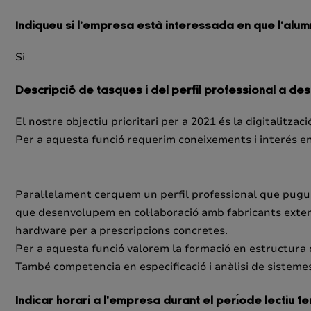
Indiqueu si l’empresa està interessada en que l’alum
Si
Descripció de tasques i del perfil professional a de
El nostre objectiu prioritari per a 2021 és la digitalit
Per a aquesta funció requerim coneixements i interés en
Paral·lelament cerquem un perfil professional que pugui
que desenvolupem en col·laboració amb fabricants extern
hardware per a prescripcions concretes.
Per a aquesta funció valorem la formació en estructur
També competencia en especificació i anàlisi de sistemes 
Indicar horari a l’empresa durant el perı́ode lectiu 1