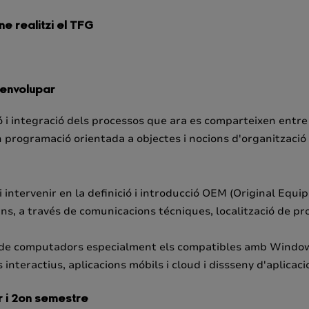
ne realitzi el TFG
senvolupar
zació i integració dels processos que ara es comparteixen en
 programació orientada a objectes i nocions d'organització
 intervenir en la definició i introducció OEM (Original Eq
s, a través de comunicacions técniques, localització de pr
a de computadors especialment els compatibles amb Windows
interactius, aplicacions móbils i cloud i dissseny d'aplicaci
er i 2on semestre