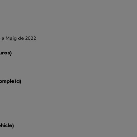
s a Maig de 2022
uros)
 completa)
hicle)